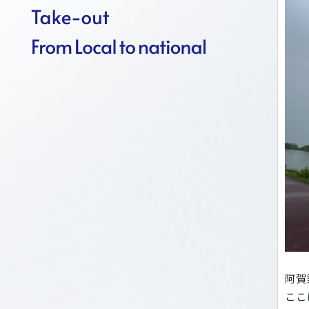
阿賀
ここ