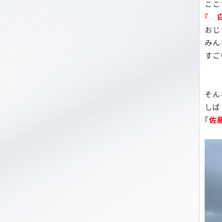
ここ
『 
おじ
みん
すご
そん
しば
『
佐