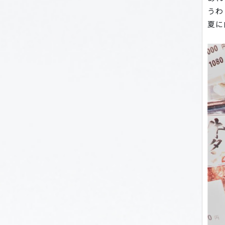
うわ
夏に