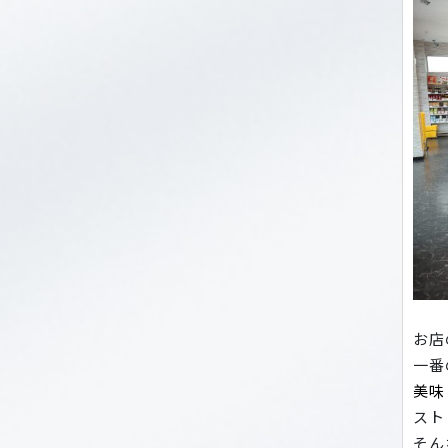
お店
一
美味
スト
そん