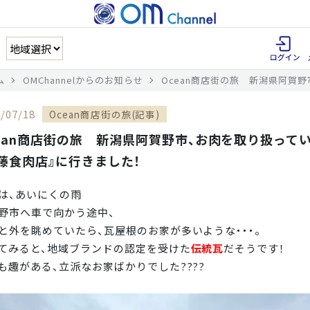
ム
OMChannelからのお知らせ
Ocean商店街の旅 新潟県阿賀
/07/18
Ocean商店街の旅(記事)
ean商店街の旅 新潟県阿賀野市、お肉を取り扱って
藤食肉店』に行きました！
は、あいにくの雨
野市へ車で向かう途中、
と外を眺めていたら、瓦屋根のお家が多いような・・・。
てみると、地域ブランドの認定を受けた
伝統瓦
だそうです！
も趣がある、立派なお家ばかりでした????