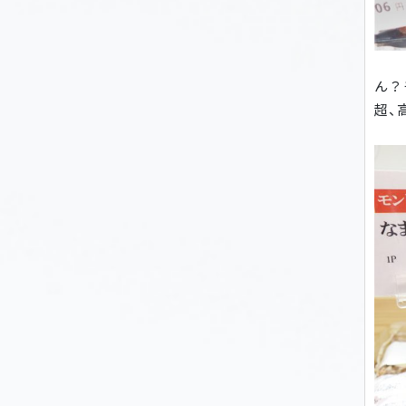
ん？
超、