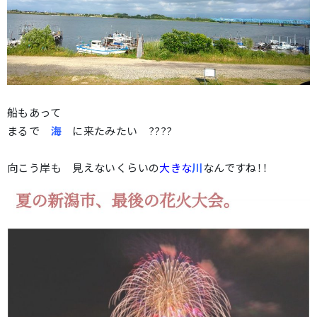
船もあって
まるで
海
に来たみたい ????
向こう岸も 見えないくらいの
大きな
川
なんですね！！