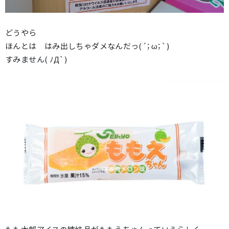
どうやら
ほんとは はみ出しちゃダメなんだっ(´；ω；`)
すみません( ﾉД`)