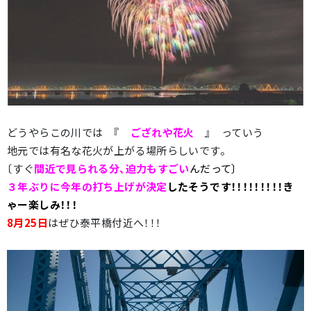
どうやらこの川では 『
ござれや花火
』 っていう
地元では有名な花火が上がる場所らしいです。
〔すぐ
間近で見られる分、迫力もすごい
んだって〕
３年ぶりに今年の打ち上げが決定
したそうです！！！！！！！！！き
ゃー楽しみ！！！
8月25日
はぜひ泰平橋付近へ！！！