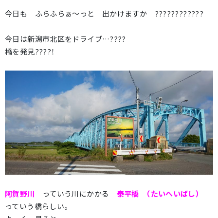
今日も ふらふらぁ～っと 出かけますか ????????????
今日は新潟市北区をドライブ…????
橋を発見????！
阿賀野川
っていう川にかかる
泰平橋 （たいへいばし）
っていう橋らしい。