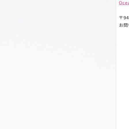
Oce
〒9
お問