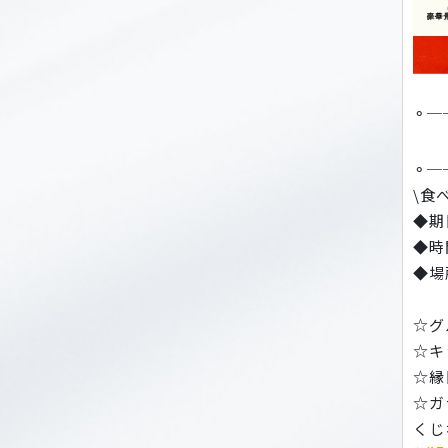
⚬─
O
⚬─
\食
◆期日
◆時間
◆場
☆グ
☆キ
☆縁
☆ガ
くじ