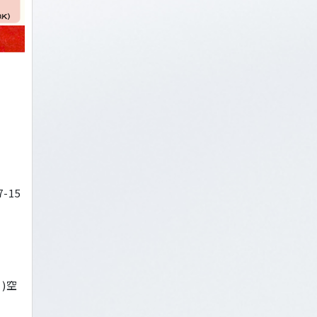
-15
ﾟ)空