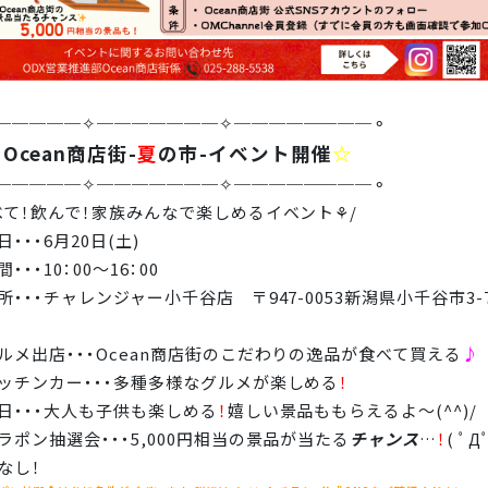
─────✧───────✧────────⚬
cean商店街-
夏
の市-イベント開催
☆
─────✧───────✧────────⚬
べて！飲んで！家族みんなで楽しめるイベント⚘/
・・・6月20日(土)
・・・10：00～16：00
所・・・チャレンジャー小千谷店 〒947-0053新潟県小千谷市3-7
ルメ出店・・・Ocean商店街のこだわりの逸品が食べて買える
♪
ッチンカー・・・多種多様なグルメが楽しめる
！
日・・・大人も子供も楽しめる
！
嬉しい景品ももらえるよ～(^^)/
ラポン抽選会・・・5,000円相当の景品が当たる
チャンス
…
！
( ﾟД
なし！