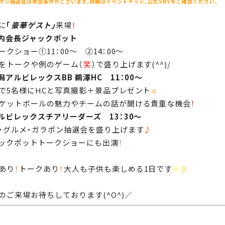
ポン抽選会は参加条件がございます。詳細はイベントチラシ、公式SNSをご確認ください。
に
「
豪華ゲスト」
来場
！
内会長ジャックポット
ークショー①11：00～ ②14：00～
をトークや例のゲーム（
笑
）で盛り上げます(^^)/
潟アルビレックスBB 鵜澤HC 11：00～
で5名様にHCと写真撮影＋景品プレゼント
☼
ケットボールの魅力やチームの話が聞ける貴重な機会
！
ルビレックスチアリーダーズ 13：30～
・グルメ・ガラポン抽選会を盛り上げます
♪
ックポットトークショーにも出演
！
あり
！
トークあり
！
大人も子供も楽しめる1日です
☆
彡
のご来場お待ちしております(^O^)／