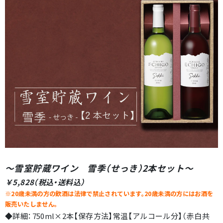
～雪室貯蔵ワイン 雪季（せっき）2本セット
～
￥5,828（税込・送料込）
※20歳未満の方の飲酒は法律で禁止されています。20歳未満の方にはお酒を
販売いたしません。
◆詳細：750ml×2本【保存方法】常温【アルコール分】（赤白共