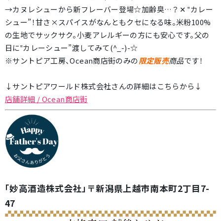
→カヌレシューから新フレーバー登場☆加齢臭…？✕ ‟カレー
シュー”！甘さ×スパイスがなんともクセになる味。米粉100%
の生地でサックサク。小麦アレルギーの方にも安心です。父の
日に‟カレーシュー”渡してみて(^_-)-☆
※サントピア工房、Ocean商店街のみの
限定販売
商品
です！
↓サントピアワールド株式会社さんの詳細はこちらから↓
店舗詳細 / Ocean商店街
「妙高酒造株式会社」〒新潟県上越市南本町2丁目7-
47