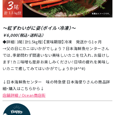
～紅ずわいがに姿（ボイル・冷凍）
～
￥6,000（税込・送料込）
◆詳細：3尾（計1.5㎏程）【賞味期限】冷凍 発送から1ヶ月
→父の日にカニはいかがでしょう？日本海鮮魚センターさん
では、季節問わず間違いない美味しいカニを仕入れ、お届けし
ます！カニ味噌も是非お楽しみください！日頃の疲れを美味し
いカニで癒してみてはいかがでしょうか(#^^#)
↓日本海鮮魚センター 味の特急便 日本海便りさんの商品詳
細・購入はこちらから↓
店舗詳細 / Ocean商店街