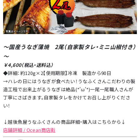
～国産うなぎ蒲焼 2尾（自家製タレ・ミニ山椒付き）
～
￥4,600（税込・送料込）
◆詳細：約120g×2【使用期限】冷凍 製造から90日
→ハレの日にはうなぎが食べたい！うなふくさんこだわりの製
造工程で出来上がるうなぎは絶品(*’ω’*)一尾一尾職人さんが
丁寧にさばきます。自家製タレをかけてお召し上がりくださ
い！
↓越後魚屋うなふくさんの商品詳細・購入はこちらから↓
店舗詳細 / Ocean商店街