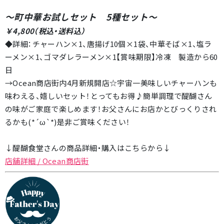
～町中華お試しセット 5種セット
～
￥4,800（税込・送料込）
◆詳細：チャーハン×1、唐揚げ10個×1袋、中華そば×1、塩ラ
ーメン×1、ゴマダレラーメン×1【賞味期限】冷凍 製造から60
日
→Ocean商店街内4月新規開店☆宇宙一美味しいチャーハンも
味わえる、嬉しいセット！とってもお得♪簡単調理で醍醐さん
の味がご家庭で楽しめます！お父さんにお店かとびっくりされ
るかも(*´ω`*)是非ご賞味ください！
↓醍醐食堂さんの商品詳細・購入はこちらから↓
店舗詳細 / Ocean商店街