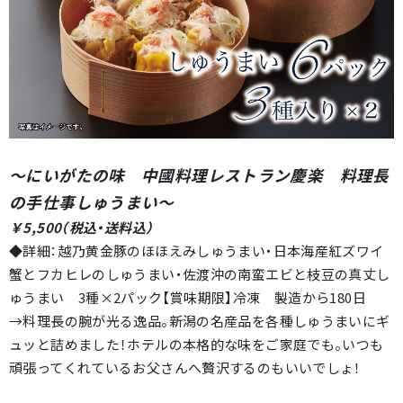
～にいがたの味 中國料理レストラン慶楽 料理長
の手仕事しゅうまい
～
￥5,500（税込・送料込）
◆詳細：越乃黄金豚のほほえみしゅうまい・日本海産紅ズワイ
蟹とフカヒレのしゅうまい・佐渡沖の南蛮エビと枝豆の真丈し
ゅうまい 3種×2パック【賞味期限】冷凍 製造から180日
→料理長の腕が光る逸品。新潟の名産品を各種しゅうまいにギ
ュッと詰めました！ホテルの本格的な味をご家庭でも。いつも
頑張ってくれているお父さんへ贅沢するのもいいでしょ！