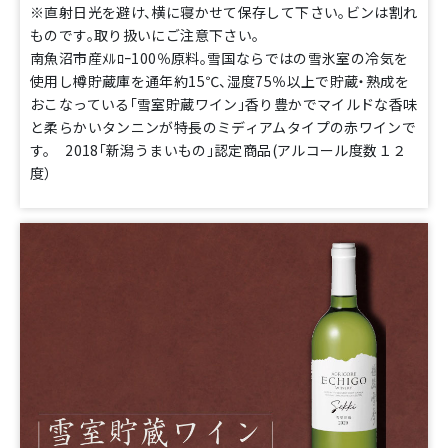
※直射日光を避け、横に寝かせて保存して下さい。ビンは割れ
ものです。取り扱いにご注意下さい。
南魚沼市産ﾒﾙﾛｰ100％原料。雪国ならではの雪氷室の冷気を
使用し樽貯蔵庫を通年約15℃、湿度75％以上で貯蔵・熟成を
おこなっている「雪室貯蔵ワイン」香り豊かでマイルドな香味
と柔らかいタンニンが特長のミディアムタイプの赤ワインで
す。 2018「新潟うまいもの」認定商品(アルコール度数１２
度）