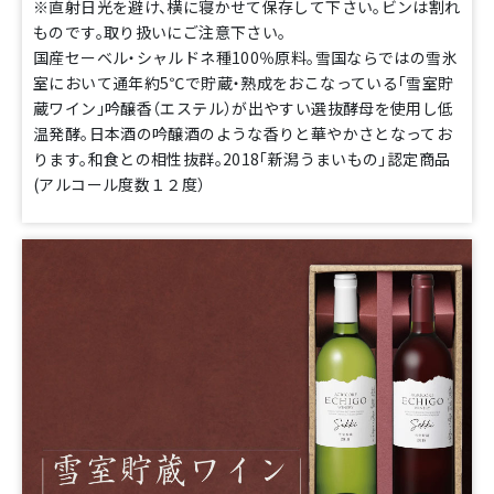
※直射日光を避け、横に寝かせて保存して下さい。ビンは割れ
ものです。取り扱いにご注意下さい。
国産セーベル・シャルドネ種100％原料。雪国ならではの雪氷
室において通年約5℃で貯蔵・熟成をおこなっている「雪室貯
蔵ワイン」吟醸香（エステル）が出やすい選抜酵母を使用し低
温発酵。日本酒の吟醸酒のような香りと華やかさとなってお
ります。和食との相性抜群。2018「新潟うまいもの」認定商品
(アルコール度数１２度）