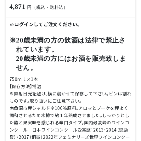
4,871
円（税込・送料込）
※ログインしてご注文ください。
※20歳未満の方の飲酒は法律で禁止さ
れています。
20歳未満の方にはお酒を販売致しま
せん。
750ｍｌ×1本
【保存方法】常温
※直射日光を避け、横に寝かせて保存して下さい。ビンは割れ
ものです。取り扱いにご注意下さい。
南魚沼市産シャルドネ100％原料。アロマとブーケを程よく
調和させるため木樽で約１年熟成させました。しっかりとし
た酸と果実味を感じれる辛口タイプ。国内最高峰のワインコ
ンクール 日本ワインコンクール受賞歴：2013・2014（奨励
賞）・2017（銅賞）2022年フェミナリーズ世界ワインコンクー