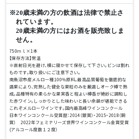
※20歳未満の方の飲酒は法律で禁止さ
れています。
20歳未満の方にはお酒を販売致しま
せん。
750ｍｌ×1本
【保存方法】常温
※直射日光を避け、横に寝かせて保存して下さい。ビンは割れ
ものです。取り扱いにご注意下さい。
南魚沼市産メルロー種100％原料。最高品質葡萄を徹底的な
選果により、完熟した健全な果粒のみを厳選しオーク樽で熟
成。品種特有の柔らかな果実香と程よい樽香が絶妙に調和し
た赤ワイン。しっかりとした味わいと長い余韻が堪能できる
これぞメルローワインです。国内最高峰ワインコンクール
日本ワインコンクール受賞歴：2014（銀賞）・2015・2018（銅
賞） 2022年フェミナリーズ世界ワインコンクール金賞受賞
(アルコール度数１２度）