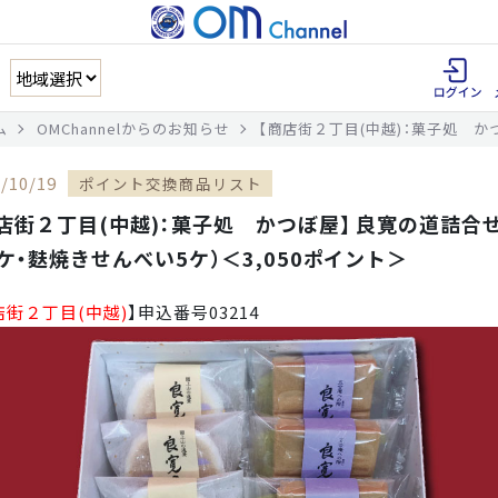
ム
OMChannelからのお知らせ
【商店街２丁目(中越)：菓子処 か
/10/19
ポイント交換商品リスト
店街２丁目(中越)：菓子処 かつぼ屋】 良寛の道詰合
ケ・麩焼きせんべい5ケ）＜3,050ポイント＞
店街２丁目(中越)
】申込番号03214