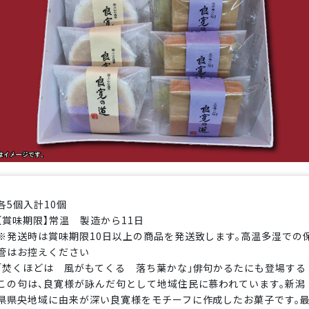
各5個入計10個
【賞味期限】常温 製造から11日
※発送時は賞味期限10日以上の商品を発送致します。高温多湿での
管はお控えください
「焚くほどは 風がもてくる 落ち葉かな」俳句かるたにも登場する
この句は、良寛様が詠んだ句として地域住民に慕われています。新潟
県県央地域に由来が深い良寛様をモチーフに作成したお菓子です。