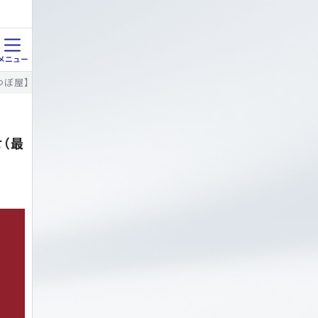
つぼ屋】 良寛の道詰合せ（最中5ケ・麩焼きせんべい5ケ）＜3,050ポイント
せ（最