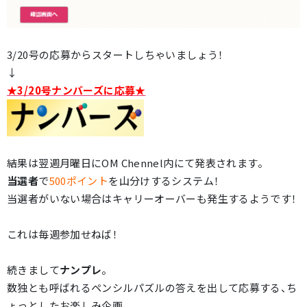
3/20号の応募からスタートしちゃいましょう！
↓
★3/20号ナンバーズに応募★
結果は翌週月曜日にOM Chennel内にて発表されます。
当選者
で
500ポイント
を山分けするシステム！
当選者がいない場合はキャリーオーバーも発生するようです！
これは毎週参加せねば！
続きまして
ナンプレ
。
数独とも呼ばれるペンシルパズルの答えを出して応募する、ち
ょっとしたお楽しみ企画。