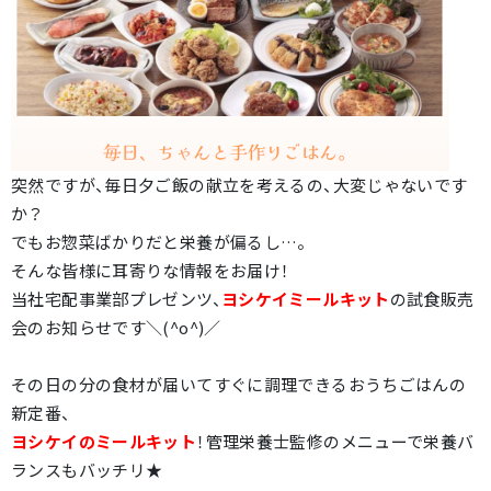
突然ですが、毎日夕ご飯の献立を考えるの、大変じゃないです
か？
でもお惣菜ばかりだと栄養が偏るし…。
そんな皆様に耳寄りな情報をお届け！
当社宅配事業部プレゼンツ、
ヨシケイミールキット
の試食販売
会のお知らせです＼(^o^)／
その日の分の食材が届いてすぐに調理できるおうちごはんの
新定番、
ヨシケイのミールキット
！管理栄養士監修のメニューで栄養バ
ランスもバッチリ★