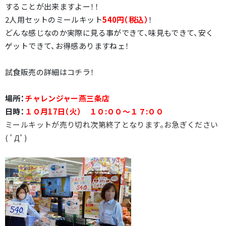
することが出来ますよー！！
2人用セットのミールキット
540円（税込）
！
どんな感じなのか実際に見る事ができて、味見もできて、安く
ゲットできて、お得感ありますねェ！
試食販売の詳細はコチラ！
場所：
チャレンジャー燕三条店
日時：
１０月17日（火） １０:００～１７:００
ミールキットが売り切れ次第終了となります。お急ぎください
( ﾟДﾟ)