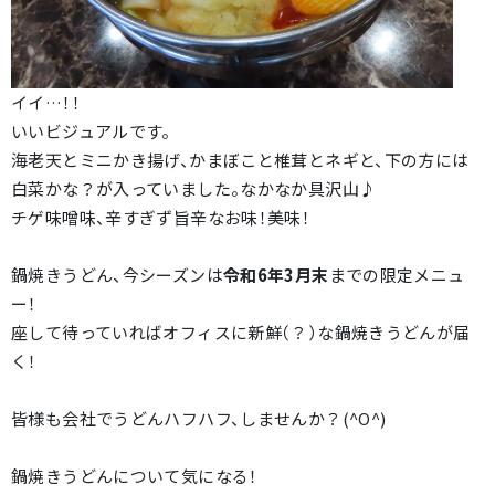
イイ…！！
いいビジュアルです。
海老天とミニかき揚げ、かまぼこと椎茸とネギと、下の方には
白菜かな？が入っていました。なかなか具沢山♪
チゲ味噌味、辛すぎず旨辛なお味！美味！
鍋焼きうどん、今シーズンは
令和6年3月末
までの限定メニュ
ー！
座して待っていればオフィスに新鮮（？）な鍋焼きうどんが届
く！
皆様も会社でうどんハフハフ、しませんか？(^O^)
鍋焼きうどんについて気になる！