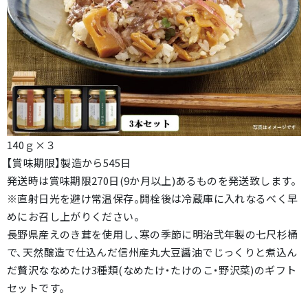
140ｇ×３
【賞味期限】製造から545日
発送時は賞味期限270日(9か月以上)あるものを発送致します。
※直射日光を避け常温保存。開栓後は冷蔵庫に入れなるべく早
めにお召し上がりください。
長野県産えのき茸を使用し、寒の季節に明治弐年製の七尺杉桶
で、天然醸造で仕込んだ信州産丸大豆醤油でじっくりと煮込ん
だ贅沢ななめたけ3種類(なめたけ・たけのこ・野沢菜)のギフト
セットです。