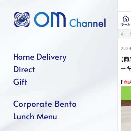
ホー
2024
【商
ーキ
【
商