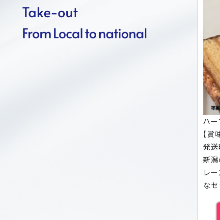
ハー
【賞
発送
新潟
レー
なセ