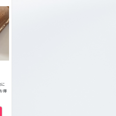
地に
お得