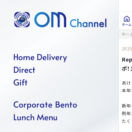
ホー
2025
Re
ポ！
あけ
本年
新年
例年
たく