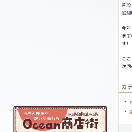
普段
醍醐
今年
ます
す！
ここ
次回
カ