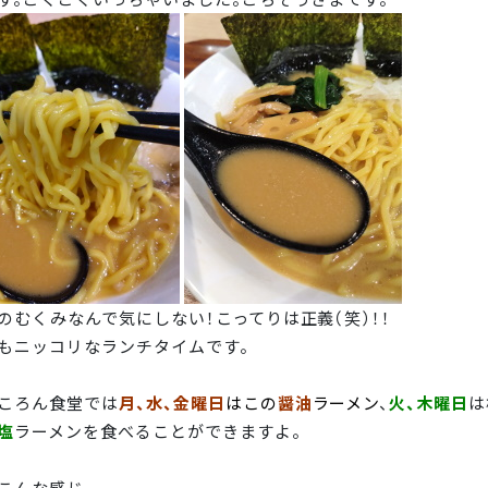
のむくみなんで気にしない！こってりは正義（笑）！！
もニッコリなランチタイムです。
ころん食堂では
月、水、金曜日
はこの
醤油
ラーメン
、
火、木曜日
は
塩
ラーメンを食べることができますよ。
こんな感じ。