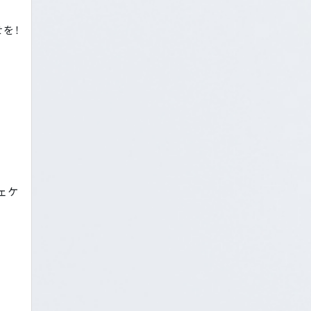
を！
ェケ