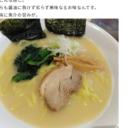
らも醤油に負けず劣らず美味なるお味なんです。
味に魚介の甘みが。