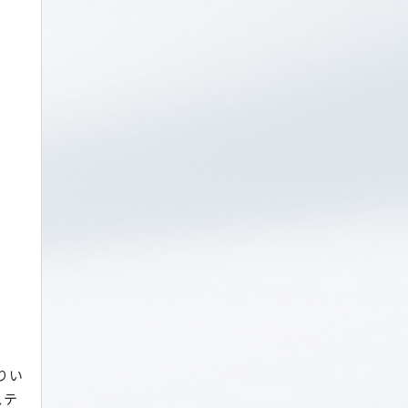
りい
ステ