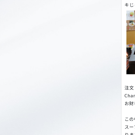
キじ
注文
Ch
お財
この
スー
りま