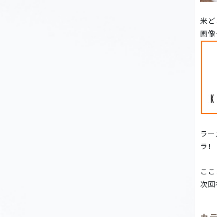
米ど
画像
ラー
ラ！
ここ
次回