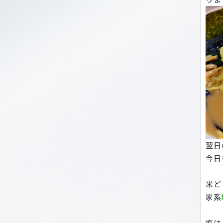
翌日
今日
米ど
家系
塩は