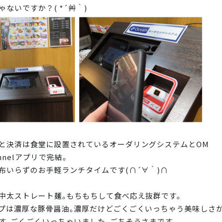
ゃないですか？( *´艸｀)
と決済は食堂に設置されているオーダリングシステムとOM
annelアプリで完結。
布いらずのお手軽ランチタイムです(∩´∀｀)∩
中太ストレート麺。もちもちして食べ応え抜群です。
プは濃厚な豚骨醤油。濃厚だけどごくごくいっちゃう美味しさ
す。ごくごくいっちゃいました。ごちそうさまです。