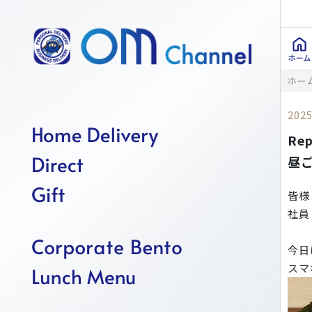
ホー
2025
Re
昼
皆様
社員
今日
スマ