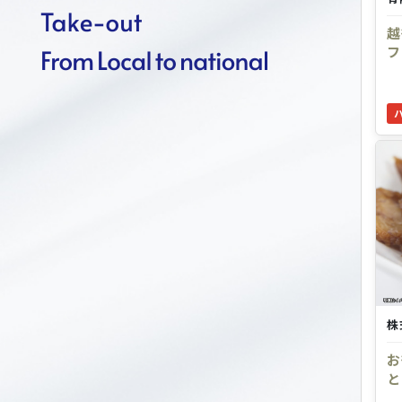
越
フ
株
お
と