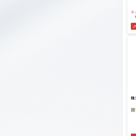
※
株
豚