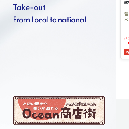
熊
昔
べ
※