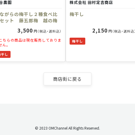
谷農園
株式会社 田村定吉商店
ながらの梅干し２種食べ比
梅干し
セット 藤五郎梅 越の梅
3,500
2,150
円（税込・送料込）
円（税込・送料込
こちらの商品は現在販売しておりま
梅干し
せん。
梅干し
商店街に戻る
© 2023 OMChannel All Rights Reserved.