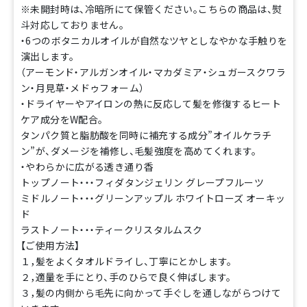
※未開封時は、冷暗所にて保管ください。こちらの商品は、熨
斗対応しておりません。
・6つのボタニカルオイルが自然なツヤとしなやかな手触りを
演出します。
（アーモンド・アルガンオイル・マカダミア・シュガースクワラ
ン・月見草・メドゥフォーム）
・ドライヤーやアイロンの熱に反応して髪を修復するヒート
ケア成分をW配合。
タンパク質と脂肪酸を同時に補充する成分”オイルケラチ
ン”が、ダメージを補修し、毛髪強度を高めてくれます。
・やわらかに広がる透き通り香
トップノート・・・フィダタンジェリン グレープフルーツ
ミドルノート・・・グリーンアップル ホワイトローズ オーキッ
ド
ラストノート・・・ティークリスタルムスク
【ご使用方法】
１，髪をよくタオルドライし、丁寧にとかします。
２，適量を手にとり、手のひらで良く伸ばします。
３，髪の内側から毛先に向かって手ぐしを通しながらつけて