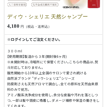
ディウ・シェリエ 天然シャンプー
4,180
円（税込・送料込）
※ログインしてご注文ください。
３００ml
【使用期限】製造から３年(開封後6ヶ月)
※未開封時は、冷暗所にて保管ください。こちらの商品は、熨
斗対応しておりません。
販売開始から10年以上全国のサロンで愛され続ける
自然派ブランド ”ディウ・シェリエ”シリーズ
防腐剤さえも天然アロマで調合し、全ての原料を天然由来原
料のみで処方。
アミノ酸系洗浄成分を使用し、余分な皮脂や汚れを落としつ
つ、一部は髪や頭皮に吸着し、ダメージ補修や保湿の働きをし
てくれます。