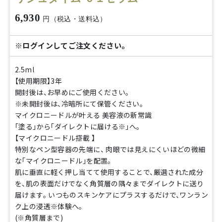
6,930
円（税込・送料込）
※ログインしてご注文ください。
2.5ml
【使用期限】3年
開封後は、お早めにご使用ください。
※未開封後は、冷暗所にて保管ください。
マイクロニードルが叶える 美容液の新常識
「塗る」から「ダイレクトに届ける※」へ。
【マイクロニードル搭載 】
特別なペン型容器の先端に、 肉眼では見えにくいほどの微細
な「マイクロニードル」を配置。
肌に垂直に軽く押し当てて使用することで、厳選された成分
を、肌の表面だけでなく角質層の隅々までダイレクトに送り
届けます。 いつものスキンケアにプラスするだけで、ワンラン
ク上の浸透※体験へ。
(※角質層まで)