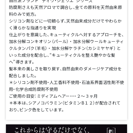
自然派ブランド ”ディウ・シェリエ”シリーズ
防腐剤さえも天然アロマで調合し、全ての原料を天然由来原
料のみで処方。
シリコン剤などに一切頼らず、天然由来成分だけでやわらか
く滑らかな指通りを実現
仕上がりを意識した、キューティクルへ対するアプローチを、
加水分解コンキオリン（パール） ・ 加水分解ウールキューティ
クルタンパク（羊毛） ・ 加水分解ケラチン（カシミヤヤギ） と
いった成分を配合し、“キューティクルを整え艶やかな髪
へ”導きます。
髪本来の美しさを取り戻す、自然由来のダメージケア成分を
配合しました。
＊シリコン剤不使用・人工香料不使用・石油系界面活性剤不使
用・化学合成防腐剤不使用
ご使用の目安：ミディアムヘアー・・・２～３ヶ月
＊本本は、シアノコバラミン（ビタミンB１２）が配合されて
おり、ピンク色をしています。