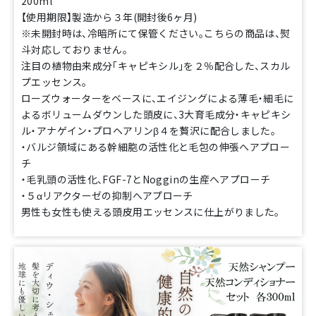
200ml
【使用期限】製造から３年(開封後6ヶ月)
※未開封時は、冷暗所にて保管ください。こちらの商品は、熨
斗対応しておりません。
注目の植物由来成分「キャピキシル」を２％配合した、スカル
プエッセンス。
ローズウォーターをベースに、エイジングによる薄毛・細毛に
よるボリュームダウンした頭皮に、3大育毛成分・キャピキシ
ル・アナゲイン・プロヘアリンβ４を贅沢に配合しました。
・バルジ領域にある幹細胞の活性化と毛包の伸張へアプロー
チ
・毛乳頭の活性化、FGF-7とNogginの生産へアプローチ
・５αリアクターゼの抑制へアプローチ
男性も女性も使える頭皮用エッセンスに仕上がりました。