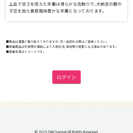
上品で甘さを控えた羊羹は滑らかな舌触りで、大納言の鹿の
子豆を加え食感風味豊かな羊羹となっております。
■商品は豊富に取り揃えておりますが、万一品切れの際はご容赦ください。
■掲載商品は天候等の理由により入荷状況、産地等が変更になる場合があります。
■掲載写真はイメージです。
ログイン
© 2023 OMChannel All Rights Reserved.