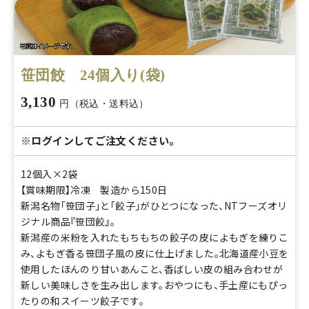
笹団餃 24個入り(袋)
3,130
円（税込・送料込）
※ログインしてご注文ください。
12個入×2袋
【賞味期限】冷凍 製造から150日
新潟名物「笹団子」と「餃子」がひとつになった、NTフーズオリ
ジナル商品『笹団餃』。
新潟産の米粉を入れたもちもちの餃子の皮によもぎを練りこ
み、よもぎ香る笹団子風の皮に仕上げました。北海道産小豆を
使用したほんのり甘いあんこと、香ばしい皮の組み合わせが
新しい美味しさを生み出します。おやつにも、手土産にもぴっ
たりの和スイーツ餃子です。