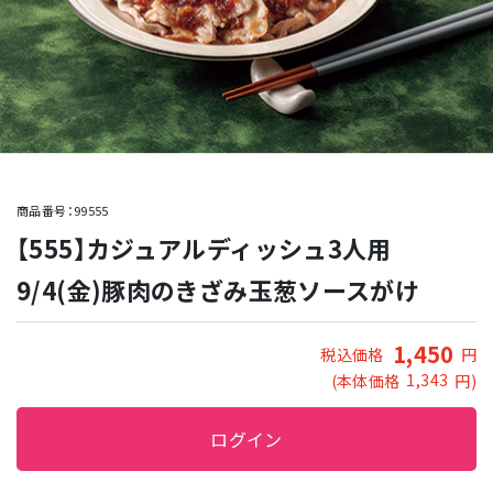
商品番号：99555
【555】カジュアルディッシュ3人用
9/4(金)豚肉のきざみ玉葱ソースがけ
1,450
税込価格
円
1,343
(本体価格
円)
ログイン