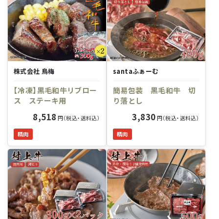
株式会社 鳥梅
santaふぁーむ
【冷凍】黒毛和牛リブロー
簡易包装 黒毛和牛 切
ス ステーキ用
り落とし
8,518
3,830
円（税込・送料込）
円（税込・送料込）
精肉
精肉