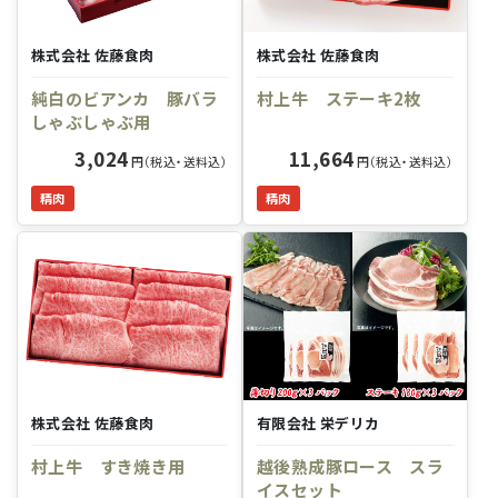
株式会社 佐藤食肉
株式会社 佐藤食肉
純白のビアンカ 豚バラ
村上牛 ステーキ2枚
しゃぶしゃぶ用
3,024
11,664
円（税込・送料込）
円（税込・送料込）
精肉
精肉
株式会社 佐藤食肉
有限会社 栄デリカ
村上牛 すき焼き用
越後熟成豚ロース スラ
イスセット