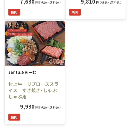
7,630
9,810
円（税込・送料込）
円（税込・送料込）
精肉
精肉
santaふぁーむ
村上牛 リブローススラ
イス すき焼き・しゃぶ
しゃぶ用
9,930
円（税込・送料込）
精肉