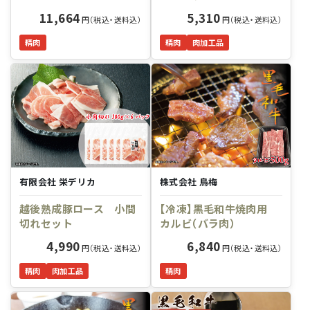
11,664
5,310
円（税込・送料込）
円（税込・送料込）
精肉
精肉
肉加工品
有限会社 栄デリカ
株式会社 鳥梅
越後熟成豚ロース 小間
【冷凍】黒毛和牛焼肉用
切れセット
カルビ（バラ肉）
4,990
6,840
円（税込・送料込）
円（税込・送料込）
精肉
肉加工品
精肉