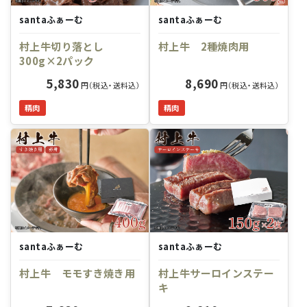
santaふぁーむ
santaふぁーむ
村上牛切り落とし
村上牛 2種焼肉用
300g×2パック
5,830
8,690
円（税込・送料込）
円（税込・送料込）
精肉
精肉
santaふぁーむ
santaふぁーむ
村上牛 モモすき焼き用
村上牛サーロインステー
キ